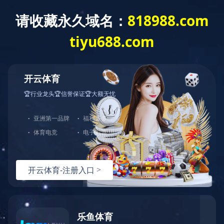
米兰网页版
欢迎来到
米兰网页版-米兰体育（中国）
的官方网站！
CONTACT US
联系我们
米兰网页版-米兰体育（中国）
厂址：
山东省青岛市即墨区环保产业园即发龙