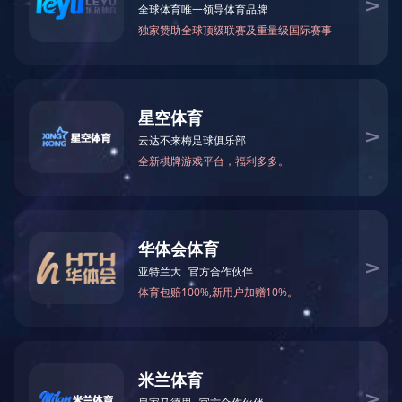
山路
50
号
业务电话：0532-88564000
物流电话：0532-88564000转物流部
投诉电话：13012516897
传真：0532-88563775
邮箱：lanyudianqi@126.com
网址：dskshivajians.com
客服热线：400-0532-669
Copyright © 2018 米兰网页版-米兰体育（中国） All rights Reserved 版权所有
未经许可不得使用、转载、摘编。
微米兰网页版-米兰体育（中国）
关于我们
产品中心
荣誉资质
厂区设备