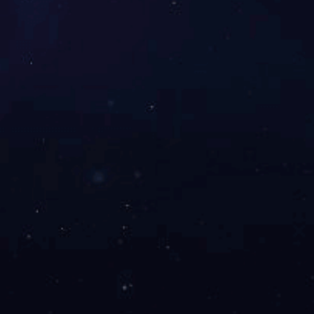
关于我们
产品列表
联系我们
公司简介
单相变压器
三相变压器
米兰网页版-米兰
荣誉资质
电抗器
稳压器
厂址：山东省
客户反馈
调压器
逆变器
发龙山路50号
人才招聘
直流电源
充电机
业务电话：0532
销售网点
电机起动柜
UPS不间断电源
物流电话：053
电力电容器
特种变压器
 Reserved 版权所有 未经许可不得使用、转载、摘编。