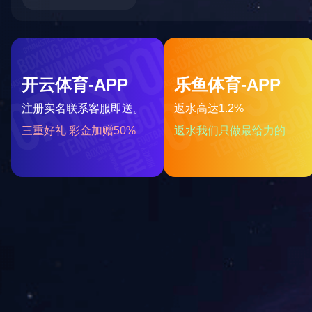
三、电抗器主要作用
1、限流作用（串联电抗器）
• 电网短路瞬间电流极大，电抗器感抗限制短路电流幅值；
• 保护断路器、母线、变压器不因短路冲击烧毁；
• 多用于变电站、高压柜、电容器回路。
2、无功补偿、抑制合闸涌流（电容补偿柜串联电抗器）
电容器投切瞬间会产生高频大涌流，极易击穿电容；
串联电抗器可以：
• 抑制电容投切涌流；
• 滤除谐波；
• 防止电容与系统发生并联谐振。
3、滤波作用（滤波电抗器）
谐波是高频电流，电抗器高频阻抗大，阻挡高次谐波，配合电