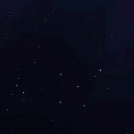
Copyright © 2018 米兰网页版-米兰体育（中国） All rights
微米兰网页版-米兰体育（中国）
关于我们
产品中心
荣誉资质
厂区设备
人才招聘
米兰网页版