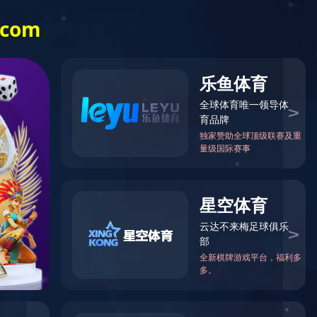
设为主页
添加收藏
地址导航
兰网页版
销售网点
联系我们