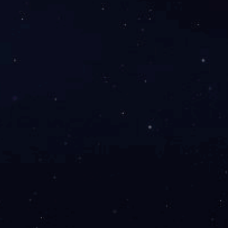
体育（中国）
投诉电话：13012516897
青岛市即墨区环保产业园即
传真：0532-88563775
邮箱：lanyudianqi@126.com
-88564000
网址：dskshivajians.com
2-88564000转物流部
客服热线：400-0532-669